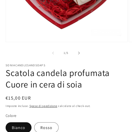
Apri
A
contenuti
c
multimediali
m
su
1
/
5
1
2
in
in
SONIACANDLESANDSOAPS
finestra
fi
Scatola candela profumata
modale
m
Cuore in cera di soia
Prezzo
€15,00 EUR
di
Imposte incluse.
Spese di spedizione
calcolate al check-out.
listino
Colore
Bianco
Rosso