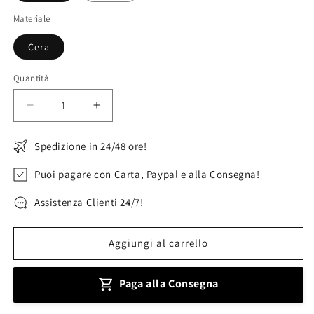
Materiale
Cera
Quantità
Diminuisci
Aumenta
quantità
quantità
per
per
Spedizione in 24/48 ore!
Scatola
Scatola
candela
candela
Puoi pagare con Carta, Paypal e alla Consegna!
profumata
profumata
Cuore
Cuore
Assistenza Clienti 24/7!
in
in
cera
cera
Aggiungi al carrello
di
di
soia
soia
Paga alla Consegna